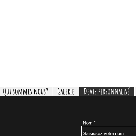
LA VIANDERIE
B
B
Q
R
A
ITEUR À AVIGNON - TRAITEUR ÉVÉNEMENT
T'es pas prêt.
Qui sommes nous?
Galerie
Devis personnalisé
Nom