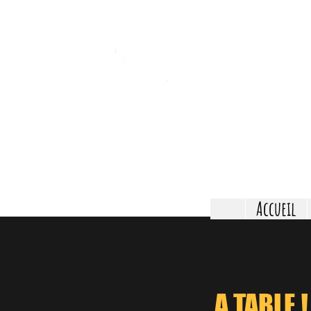
T
Accueil
0777704228
A TABLE !